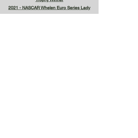
2021 - NASCAR Whelen Euro Series Lady
Trophy Winner
2022 - NASCAR Whelen Euro Series
2023 - NASCAR Whelen Euro Series Lady
Trophy Winner